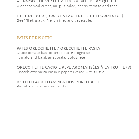
VIENNOISE DE VEAU, FRITES, SALADE DE ROQUETTE
Viennese veal cutlet, arugula salad, cherry tomato and fries
FILET DE BŒUF, JUS DE VEAU, FRITES ET LÉGUMES (GF)
Beef fillet, gravy, French fries and vegetables
PÂTES ET RISOTTO
PÂTES ORECCHIETTE / ORECCHIETTE PASTA
Sauce tomate-basilic, arrabiata, Bolognaise 
Tomato and basil, arrabbiata, Bolognese
ORECCHIETTE CACIO E PEPE AROMATISÉES À LA TRUFFE (V)
Orecchiette pasta cacio e pepe flavored with truffle
RISOTTO AUX CHAMPIGNONS PORTOBELLO
Portobello mushrooms risotto