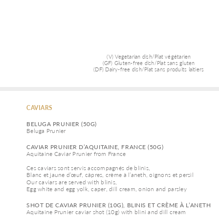
(V) Vegetarian dish/Plat végétarien
(GF) Gluten-free dish/Plat sans gluten
(DF) Dairy-free dish/Plat sans produits laitiers
CAVIARS
BELUGA PRUNIER (50G)
Beluga Prunier
CAVIAR PRUNIER D’AQUITAINE, FRANCE (50G)
Aquitaine Caviar Prunier from France
Ces caviars sont servis accompagnés de blinis, 
Blanc et jaune d’œuf, câpres, crème à l’aneth, oignons et persil
Our caviars are served with blinis, 
Egg white and egg yolk, caper, dill cream, onion and parsley
SHOT DE CAVIAR PRUNIER (10G), BLINIS ET CRÈME À L’ANETH
Aquitaine Prunier caviar shot (10g) with blini and dill cream