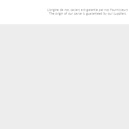
L’origine de nos caviars est garantie par nos fournisseurs
The origin of our caviar is guaranteed by our suppliers