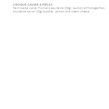
CROQUE-CAVIAR 8 PIÈCES
Pain toasté, caviar Prunier d’aquitaine (20g), saumon et fromage frais
Aquitaine caviar (20g) toasties, salmon and cream cheese