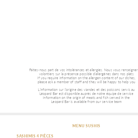
Faites-nous part de vos intolérances et allergies. Nous vous renseigne
volontiers sur la présence possible d’allergènes dans nos plats
If you require information on the allergen content of our dishes,
please ask a member of staff and they will be happy to help you
L’information sur l’origine des viandes et des poissons servis au 
Léopard Bar est disponible auprès de notre équipe de service
Information on the origin of meats and fish served in the 
Leopard Bar is available from our service team
MENU SUSHIS
SASHIMIS 4 PIÈCES