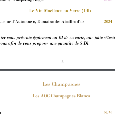
L
e
V
in 
M
oelleux
 au
Ve
rr
e
 (1dl)
uce
ur d’Automne 
»
, Domaine des Abeilles d’or 
2024
l
i
er
 vous 
prése
n
te
 également 
au f
il de sa carte, 
une jolie 
sél
ect
vous afi
n
 de vous propos
e
r u
ne qua
ntité de 5 Dl.
3
Les Ch
amp
agn
es
Les
 A
OC Champagnes Blancs
t
N.M