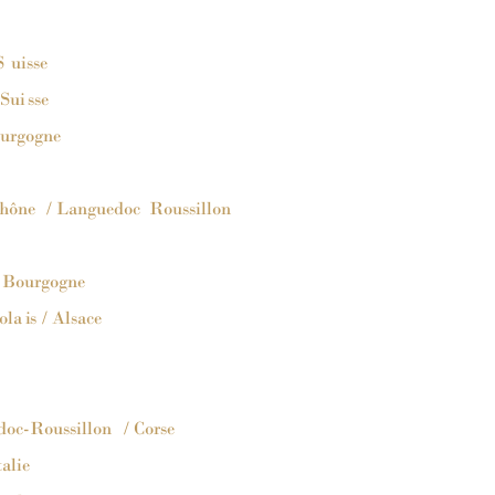
S
uisse
 Sui
sse
urgogne
hône
 / Languedoc 
Roussillon
Bourgogne
ola
i
s
 / Alsace
doc-Roussillon
 / Corse
talie