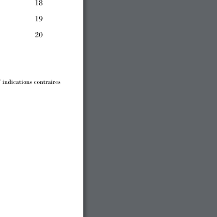
18
19
20
f
 indications 
contraires