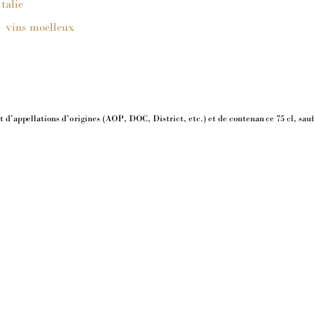
talie
 vins
 moelleux
t d’a
ppe
llations 
d’o
r
igi
nes (AOP, DOC, District, etc.) 
e
t 
d
e contenan
ce
75
c
l, sau