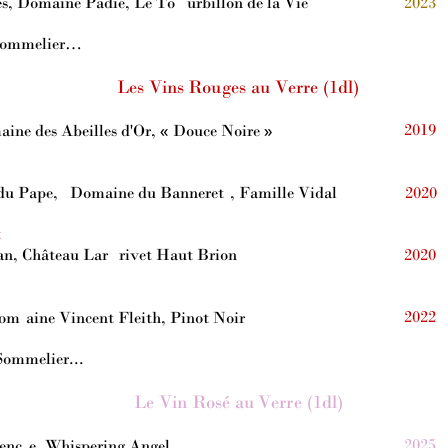
s, Domaine Padié, 
L
e To
urbillon de la Vie
2023
Sommelier…
Les 
Vins
Rou
ges au
 Ver
re (1dl)
2019
ine des Abeilles d'Or, 
«
 Douce Noire »
u Pape, 
Domaine du Banneret
, Famille Vidal
2020
x
n, Château Lar
rivet Haut Brion
2020
2022
Dom
aine Vincent Fleith, Pinot Noir
Sommelier...
L
e 
Vin 
Rosé a
u V
err
e (1dl)
2025
enc
e, Whispering Angel