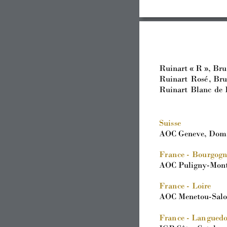
Ruinart 
« 
R », Bru
Ruinart 
Rosé
, 
Bru
Ruinart 
B
lanc 
de 
Suis
se
AOC Geneve, Domai
Fr
an
ce - 
Bou
rgogn
AOC Puligny-Mont
Fr
an
ce - 
Loire
AOC Menetou-Salo
Fran
ce - Lan
guedo