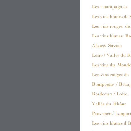
Les
Champagn
e
s
Les vins blancs de 
Les vins rouges
 de
Les vins blancs
Bo
Als
ace/ 
Savoie
Loire / Vallée 
d
u R
Les vins 
d
u 
Monde
Les
 vins rouges de 
Bourgogne
 / 
Beauj
Bordeau
x
 / Loire
Vallée 
d
u 
Rhône
Prov
ence / Langue
Les vins blancs d’I