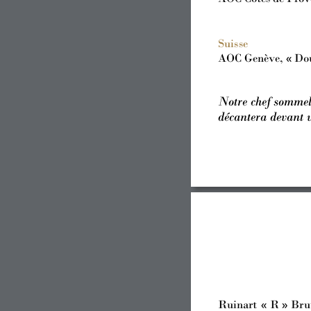
Suis
se
AO
C Genève,
« Do
Notre chef 
somme
décantera devant 
Ruinart 
« 
R » 
Br
u