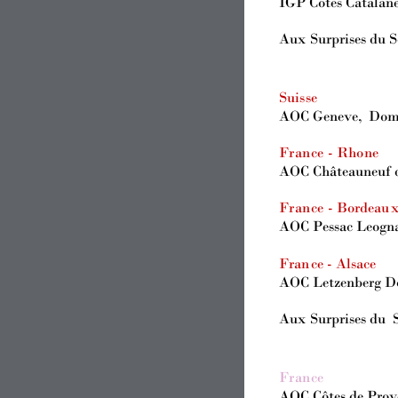
IGP Côtes Catalane
Au
x 
Surprises 
d
u 
Suis
se
AOC Geneve, 
Doma
Fr
an
ce 
- 
Rho
ne
AOC Châteauneuf d
Fr
an
ce 
- 
Bordeau
AOC Pessac Leogna
Fran
ce - Alsace
AOC Letzenberg 
Au
x 
Surprises 
d
u
 
Fr
an
ce
AOC Côtes 
d
e
 Pr
ov