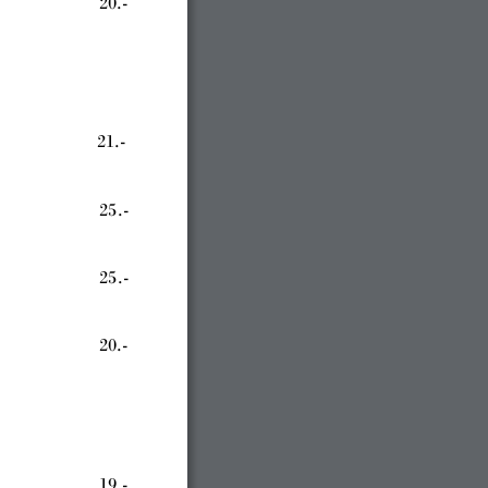
20.-
21.-
25
.-
25
.-
20.-
19.-