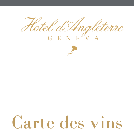
Car
t
e 
des 
vins