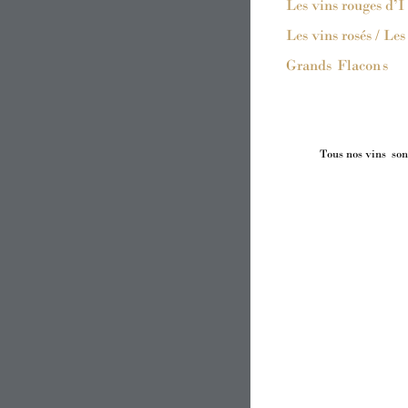
Les vins rouges d’I
Les vins rosés / Les
Grands
 Flacon
s
Tous nos vins
 son