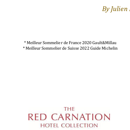
B
y Julie
n 
*
 Meilleur Sommelie
r de France 2020 Ga
ult&M
illau 
* Meilleur 
So
mm
elier 
d
e 
Suis
se 202
2 Guide Mi
ch
elin