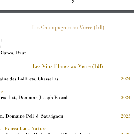
2
Le
s 
Cham
p
agn
es au
 Verre
 (1dl)
t
t
Bla
n
cs
, B
r
ut
Les Vins
Blan
cs au
Verr
e (1dl)
2024
ne des Lolli
ets, Chassel
as
e
rac
het, Domaine Joseph Pascal
2024
n, Domaine Pell
é, Sauvignon
2023
c 
Roussillon
-
 Nat
ure