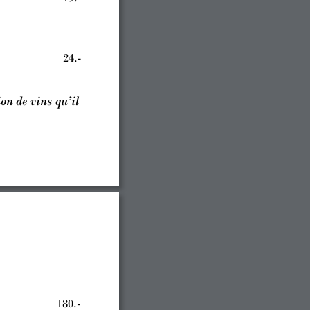
24.-
ion 
de 
vins qu’i
l
180.-