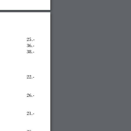
25
.-
36.-
38.-
22.-
26.-
21.-