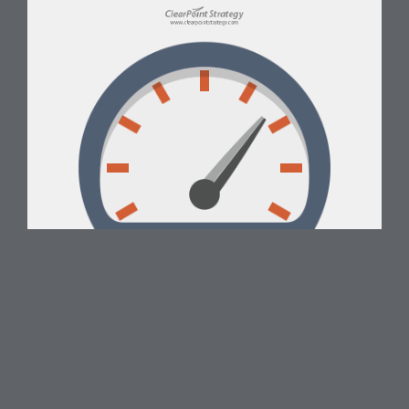
WH
DASH
ISN’T
1 / 10